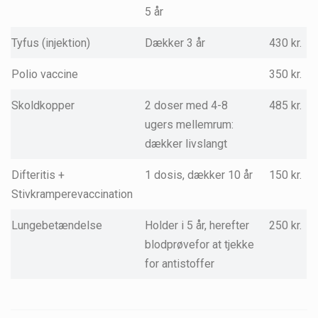
5 år
Tyfus (injektion)
Dækker 3 år
430 kr.
Polio vaccine
350 kr.
Skoldkopper
2 doser med 4-8
485 kr.
ugers mellemrum:
dækker livslangt
Difteritis +
1 dosis, dækker 10 år
150 kr.
Stivkramperevaccination
Lungebetændelse
Holder i 5 år, herefter
250 kr.
blodprøvefor at tjekke
for antistoffer