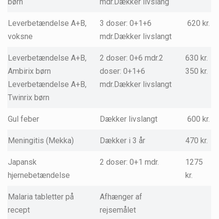
børn
mdr.Dækker livslang
Leverbetændelse A+B,
3 doser: 0+1+6
620 kr.
voksne
mdr.Dækker livslangt
Leverbetændelse A+B,
2 doser: 0+6 mdr.2
630 kr.
Ambirix børn
doser: 0+1+6
350 kr.
Leverbetændelse A+B,
mdr.Dækker livslangt
Twinrix børn
Gul feber
Dækker livslangt
600 kr.
Meningitis (Mekka)
Dækker i 3 år
470 kr.
Japansk
2 doser: 0+1 mdr.
1275
hjernebetændelse
kr.
Malaria tabletter på
Afhænger af
recept
rejsemålet