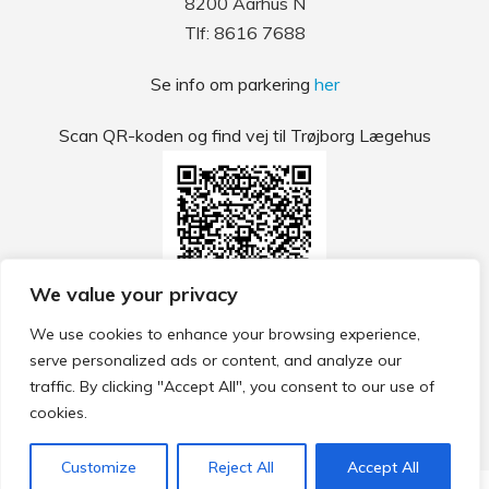
8200 Aarhus N
Tlf: 8616 7688
Se info om parkering
her
Scan QR-koden og find vej til Trøjborg Lægehus
We value your privacy
We use cookies to enhance your browsing experience,
serve personalized ads or content, and analyze our
traffic. By clicking "Accept All", you consent to our use of
Privatlivspolitik
cookies.
CGM 2020 ©​ | All Rights Reserved
Customize
Reject All
Accept All