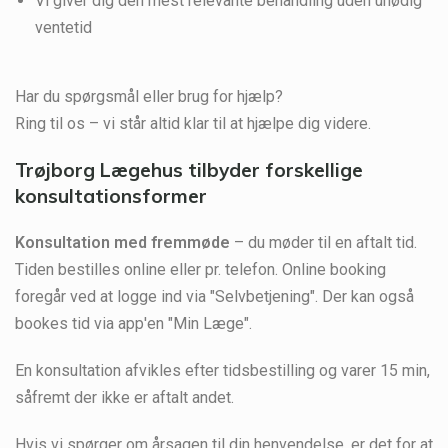
Vi giver dig den mest relevante behandling uden unødig
ventetid
Har du spørgsmål eller brug for hjælp?
Ring til os – vi står altid klar til at hjælpe dig videre.
Trøjborg Lægehus tilbyder forskellige
konsultationsformer
Konsultation med fremmøde
– du møder til en aftalt tid.
Tiden bestilles online eller pr. telefon. Online booking
foregår ved at logge ind via "Selvbetjening". Der kan også
bookes tid via app'en "Min Læge".
En konsultation afvikles efter tidsbestilling og varer 15 min,
såfremt der ikke er aftalt andet.
Hvis vi spørger om årsagen til din henvendelse, er det for at